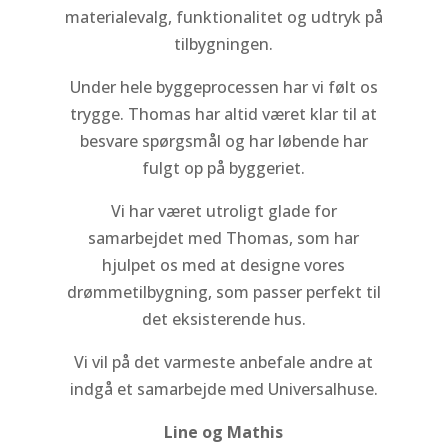
e
materialevalg, funktionalitet og udtryk på
tilbygningen.
Under hele byggeprocessen har vi følt os
me
trygge. Thomas har altid været klar til at
e
besvare spørgsmål og har løbende har
fulgt op på byggeriet.
Vi har været utroligt glade for
ng
samarbejdet med Thomas, som har
hjulpet os med at designe vores
drømmetilbygning, som passer perfekt til
å
det eksisterende hus.
Vi vil på det varmeste anbefale andre at
indgå et samarbejde med Universalhuse.
e
Line og Mathis