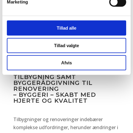
Marketing
Vores ekspertise strækker sig ud over at levere
teknisk rådgivning. Vi fungerer også som et
nødvendigt bindeled mellem dig som bygherre
Tillad alle
og myndighederne. Det giver dig en smidig
proces, hvor eventuelle spørgsmål eller
Tillad valgte
bekymringer håndteres effektivt. Så skal du
blot tænke på andre aspekter af dit projekt.
Afvis
BYGGERÅDGIVER TIL
TILBYGNING SAMT
BYGGERÅDGIVNING TIL
RENOVERING
– BYGGERI – SKABT MED
HJERTE OG KVALITET
Tilbygninger og renoveringer indebærer
komplekse udfordringer, herunder ændringer i