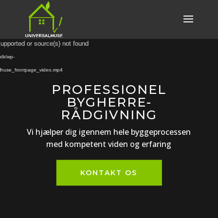
Videoafspiller
Videoafspiller
supported or source(s) not found
supported or source(s) not found
.dk/wp-
.dk/wp-
alhuse_frontpage_video.mp4
alhuse_frontpage_video.mp4
PROFESSIONEL
BYGHERRE­
RÅDGIVNING
Vi hjælper dig igennem hele byggeprocessen
med kompetent viden og erfaring
KONTAKT OS