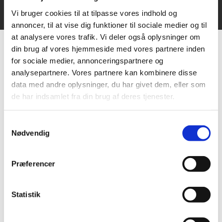
Vi bruger cookies til at tilpasse vores indhold og
annoncer, til at vise dig funktioner til sociale medier og til
at analysere vores trafik. Vi deler også oplysninger om
din brug af vores hjemmeside med vores partnere inden
for sociale medier, annonceringspartnere og
analysepartnere. Vores partnere kan kombinere disse
SØGER DU PRIVAT
BYGGERÅDGIVNING?
data med andre oplysninger, du har givet dem, eller som
FÅ EKSTERN BYGGERÅDGIVER
de har indsamlet fra din brug af deres tjenester.
I ODENSE PÅ FYN TIL AT
OPTIMERE DIT BYGGERI
Samtykkevalg
Nødvendig
Når det kommer til dit byggeprojekt, kan en
ekstern byggerådgiver spille en afgørende rolle
Præferencer
i at optimere processen og resultatet. Hos
Universalhuse går vi ud over traditionel
Statistik
rådgivning for at sikre, at dit byggeri opnår sit
fulde potentiale.