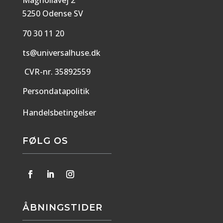
Magnoliavej 2
5250 Odense SV
70 30 11 20
ts@universalhuse.dk
CVR-nr. 35892559
Persondatapolitik
Handelsbetingelser
FØLG OS
ÅBNINGSTIDER