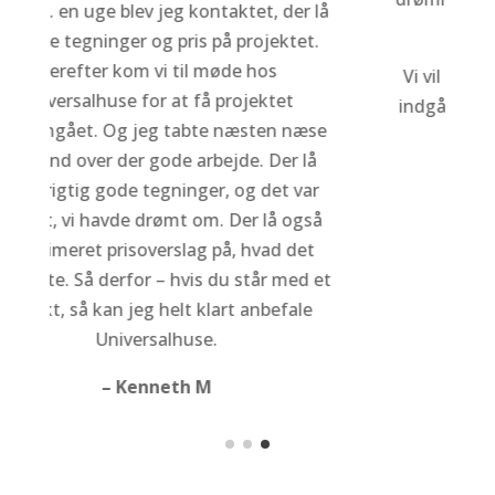
å
det eksisterende hus.
Vi vil på det varmeste anbefale andre at
indgå et samarbejde med Universalhuse.
e
Line og Mathis
å
et