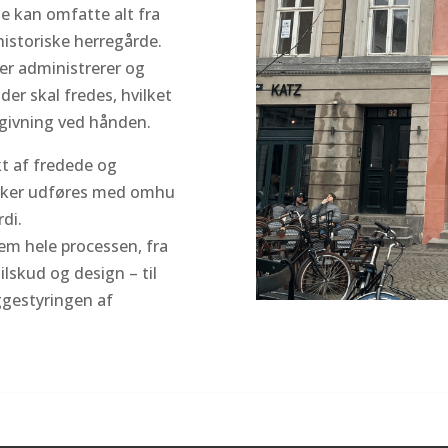
e kan omfatte alt fra
 historiske herregårde.
er administrerer og
er skal fredes, hvilket
dgivning ved hånden.
kt af fredede og
rker udføres med omhu
di.
nem hele processen, fra
lskud og design – til
ggestyringen af