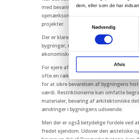
dem, eller som de har indsaml
med bevaringsværdige eller fredningsstatu
opmærksom på både restriktionerne og 
Samtykkevalg
projekter.
Nødvendig
Der er klare restriktioner, der gælder for
bygninger, men det er også vigtigt at erk
økonomiske fordele for private ejere a
Afvis
For ejere af fredede bygninger indebærer
ofte en række restriktioner fastlagt af Sl
for at sikre bevarelsen af bygningens hist
værdi. Restriktionerne kan omfatte begræ
materialer, bevaring af arkitektoniske de
ændringer i bygningens udseende.
Men der er også betydelige fordele ved a
fredet ejendom. Udover den æstetiske og 