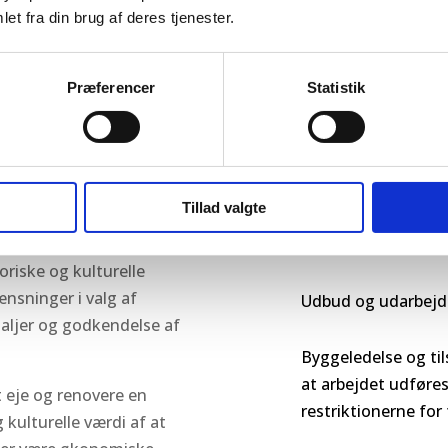
et fra din brug af deres tjenester.
s, er det vigtigt at være
fordelene ved sådanne
Rådgivning vedrør
bygninger, ejendo
Præferencer
Statistik
 renovering af fredede
Byggeteknisk rådgiv
ende de potentielle
og behov
f sådanne ejendomme.
Tillad valgte
 renoveringsprojekter
Udarbejdelse af dri
ots- og Kulturstyrelsen
at bygningens værdi
oriske og kulturelle
nsninger i valg af
Udbud og udarbejde
taljer og godkendelse af
Byggeledelse og til
at arbejdet udføre
t eje og renovere en
restriktionerne fo
kulturelle værdi af at