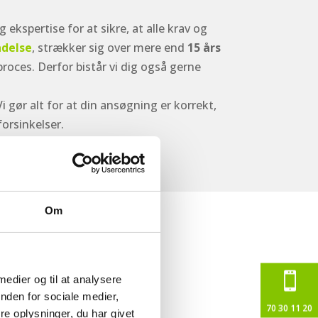
spertise for at sikre, at alle krav og
adelse
, strækker sig over mere end
15 års
roces. Derfor bistår vi dig også gerne
 gør alt for at din ansøgning er korrekt,
rsinkelser.
Om
YGNINGER,
ELE

 medier og til at analysere
nden for sociale medier,
70 30 11 20
 med:
e oplysninger, du har givet