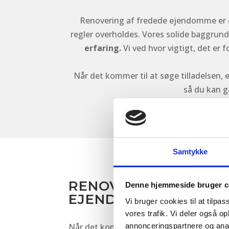
Renovering af fredede ejendomme er en
regler overholdes. Vores solide baggru
erfaring.
Vi ved hvor vigtigt, det er 
Når det kommer til at søge tilladelsen, 
så du kan 
Samtykke
RENOVERING AF BEV
Denne hjemmeside bruger c
EJENDOMME OG KIRKE
Vi bruger cookies til at tilpas
vores trafik. Vi deler også 
Når det kommer til renovering af bygnin
annonceringspartnere og anal