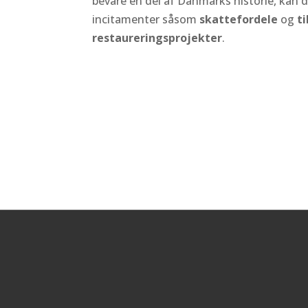
bevare en del af Danmarks historie, kan
incitamenter såsom
skattefordele
og
ti
restaureringsprojekter
.