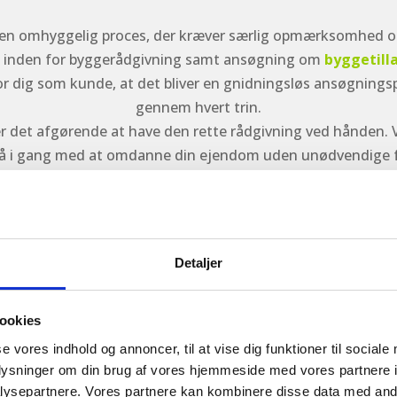
 omhyggelig proces, der kræver særlig opmærksomhed og ek
nd inden for byggerådgivning samt ansøgning om
byggetill
for dig som kunde, at det bliver en gnidningsløs ansøgningsp
gennem hvert trin.
er det afgørende at have den rette rådgivning ved hånden. Vi
gå i gang med at omdanne din ejendom uden unødvendige fo
Detaljer
ARINGSVÆRDIGE OG FREDEDE B
ookies
R – RESTRIKTIONER OG FORD
se vores indhold og annoncer, til at vise dig funktioner til sociale
oplysninger om din brug af vores hjemmeside med vores partnere i
Helt konkret hjælper vi
ger, ejendomme og kirker
ysepartnere. Vores partnere kan kombinere disse data med andr