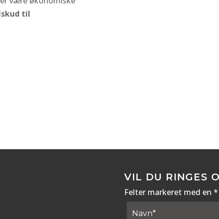
 der være økonomiske
lskud til
VIL DU RINGES 
Felter markeret med en *