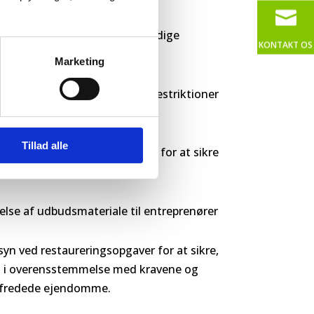

ende fredede og bevaringsværdige
KONTAKT
OS
mme og kirker
Marketing
ning tilpasset de specifikke restriktioner
Tillad alle
fts- og vedligeholdelsesplaner for at sikre
 bevares på lang sigt
lse af udbudsmateriale til entreprenører
syn ved restaureringsopgaver for at sikre,
s i overensstemmelse med kravene og
r fredede ejendomme.