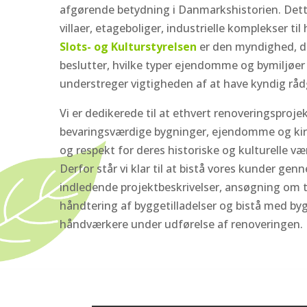
afgørende betydning i Danmarkshistorien. Dett
villaer, etageboliger, industrielle komplekser til
Slots- og Kulturstyrelsen
er den myndighed, d
beslutter, hvilke typer ejendomme og bymiljøer d
understreger vigtigheden af at have kyndig rå
Vi er dedikerede til at ethvert renoveringsproje
bevaringsværdige bygninger, ejendomme og ki
og respekt for deres historiske og kulturelle vær
Derfor står vi klar til at bistå vores kunder gen
indledende projektbeskrivelser, ansøgning om ti
håndtering af byggetilladelser og bistå med by
håndværkere under udførelse af renoveringen.