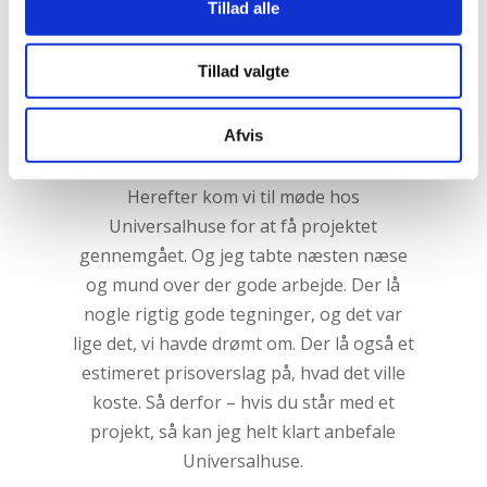
prisoverslag, som var fornuftigt. Efter
Tillad alle
samtalen accepterede jeg den første
proces, hvilket var tegning og
Tillad valgte
prissætning på projektet.
Afvis
Efter ca. en uge blev jeg kontaktet, der lå
færdige tegninger og pris på projektet.
Herefter kom vi til møde hos
Universalhuse for at få projektet
gennemgået. Og jeg tabte næsten næse
og mund over der gode arbejde. Der lå
nogle rigtig gode tegninger, og det var
lige det, vi havde drømt om. Der lå også et
estimeret prisoverslag på, hvad det ville
koste. Så derfor – hvis du står med et
projekt, så kan jeg helt klart anbefale
Universalhuse.